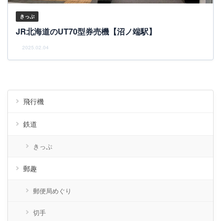
きっぷ
JR北海道のUT70型券売機【沼ノ端駅】
2025.02.04
飛行機
鉄道
きっぷ
郵趣
郵便局めぐり
切手